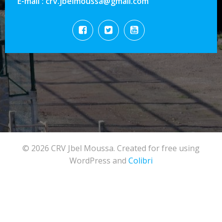
E-mail : crv.jbelmoussa@gmail.com
© 2026 CRV Jbel Moussa. Created for free using
WordPress and
Colibri