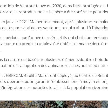
uction de Vautour fauve en 2020, dans l’aire protégée de J
rocco, la reproduction de l’espèce a été confirmée pour de
 en janvier 2021. Malheureusement, après plusieurs semain
e l’espace vital de ces vautours, ce qui a abouti à l’abandon
e période que l’année dernière et ils ont choisi un territoi
La ponte du premier couple a été notée la semaine dernière 
.
s la nature est basé sur plusieurs éléments dont le choix du
évaluation de l’adaptation des animaux relâchés au milieu natur
s et GREPOM/Birdlife Maroc ont déployé, au Centre de Réhab
iers opérants pour garantir l’établissement, à moyen et lon
’intégration des autorités locales et la population riveraine